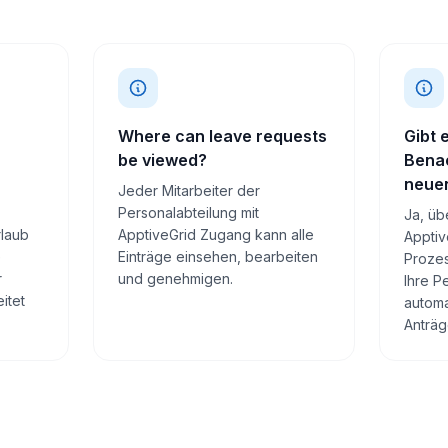
Where can leave requests
Gibt 
be viewed?
Benac
neue
Jeder Mitarbeiter der
Personalabteilung mit
Ja, üb
rlaub
ApptiveGrid Zugang kann alle
Apptiv
e
Einträge einsehen, bearbeiten
Prozes
r
und genehmigen.
Ihre P
itet
automa
Anträg