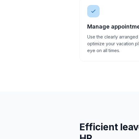
Manage appointmen
Use the clearly arranged
optimize your vacation p
eye on all times.
Efficient le
HR