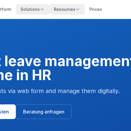
atform
Solutions
Resources
Prices
nt leave management
me in HR
ts via web form and manage them digitally.
sten
Beratung anfragen