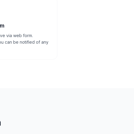
rm
ve via web form.
u can be notified of any
n