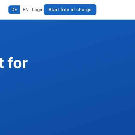
DE
EN
Login
Start free of charge
 for